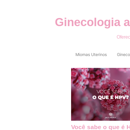
Ginecologia a
Oferec
Miomas Uterinos
Gineco
Você sabe o que é 