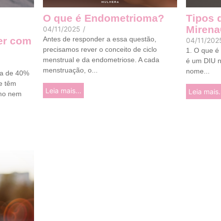
O que é Endometrioma?
Tipos d
Mirena
04/11/2025
/
er com
Antes de responder a essa questão,
04/11/202
precisamos rever o conceito de ciclo
1. O que é
menstrual e da endometriose. A cada
é um DIU n
menstruação, o...
nome...
ca de 40%
e têm
Leia mais...
Leia mais.
omo nem