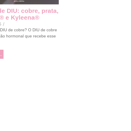
e DIU: cobre, prata,
® e Kyleena®
5
/
 DIU de cobre? O DIU de cobre
ão hormonal que recebe esse
..