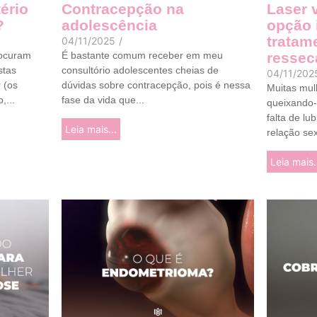
ério
Contracepção na
Laser 
?
adolescência
opção 
tratam
04/11/2025
/
rocuram
É bastante comum receber em meu
ressec
stas
consultório adolescentes cheias de
04/11/202
 (os
dúvidas sobre contracepção, pois é nessa
Muitas mul
,...
fase da vida que...
queixando-
falta de lu
Leia mais...
relação sex
Leia mais.