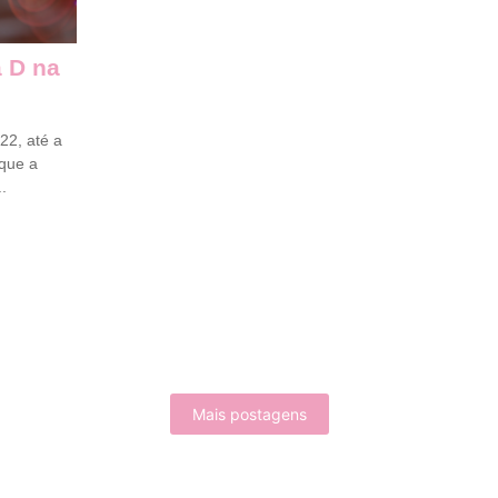
 D na
22, até a
que a
.
Mais postagens