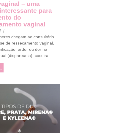
vaginal – uma
interessante para
ento do
amento vaginal
5
/
heres chegam ao consultório
se de ressecamento vaginal,
brificação, ardor ou dor na
ual (dispareunia), coceira...
..