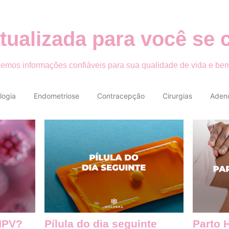
tualizada para você se 
emos informações confiáveis para sua qualidade de vida e bem
logia
Endometriose
Contracepção
Cirurgias
Aden
HPV?
Pílula do dia seguinte
Parto 