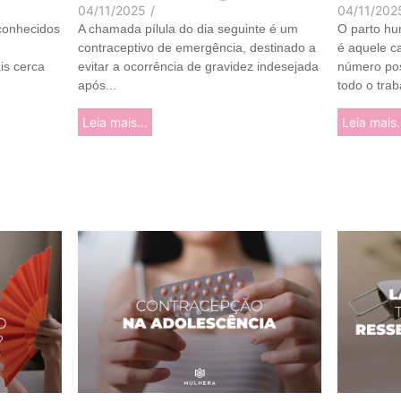
04/11/2025
/
04/11/202
 conhecidos
A chamada pílula do dia seguinte é um
O parto hu
contraceptivo de emergência, destinado a
é aquele c
is cerca
evitar a ocorrência de gravidez indesejada
número pos
após...
todo o trab
Leia mais...
Leia mais.