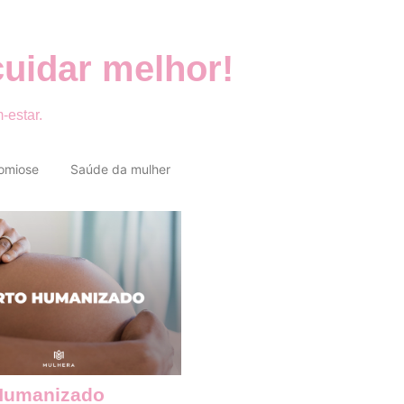
cuidar melhor!
-estar.
omiose
Saúde da mulher
Humanizado