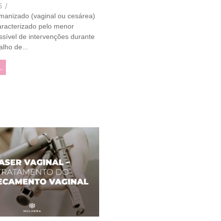
5
/
manizado (vaginal ou cesárea)
aracterizado pelo menor
sível de intervenções durante
alho de...
..