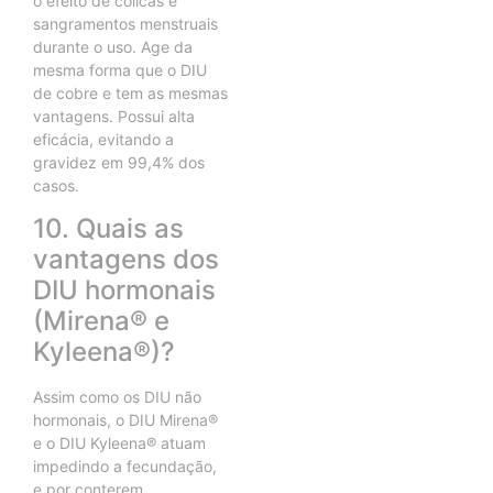
o efeito de cólicas e
sangramentos menstruais
durante o uso. Age da
mesma forma que o DIU
de cobre e tem as mesmas
vantagens. Possui alta
eficácia, evitando a
gravidez em 99,4% dos
casos.
10. Quais as
vantagens dos
DIU hormonais
(Mirena® e
Kyleena®)?
Assim como os DIU não
hormonais, o DIU Mirena®
e o DIU Kyleena® atuam
impedindo a fecundação,
e por conterem