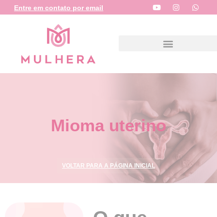
Entre em contato por email
Mioma uterino
VOLTAR PARA A PÁGINA INICIAL