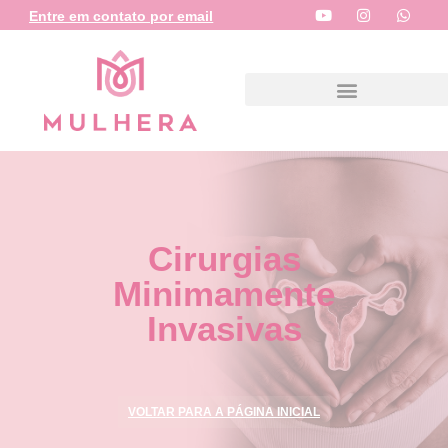
Entre em contato por email
Cirurgias
Minimamente
Invasivas
VOLTAR PARA A PÁGINA INICIAL