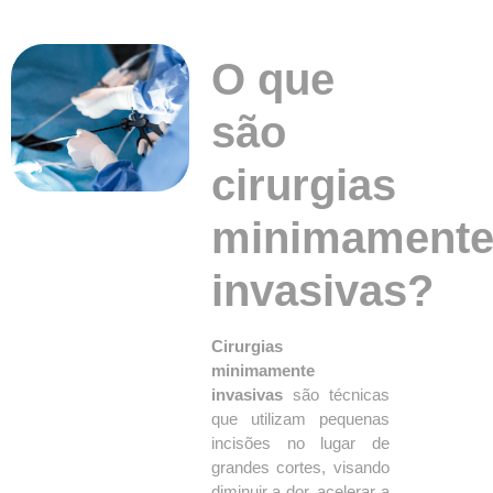
O que
são
cirurgias
minimament
invasivas?
Cirurgias
minimamente
invasivas
são técnicas
que utilizam pequenas
incisões no lugar de
grandes cortes, visando
diminuir a dor, acelerar a