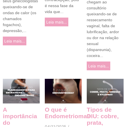
seus ginecologistas
chegam ao
é nessa fase da
queixando-se de
consultório
vida que...
ondas de calor (os
queixando-se de
chamados
ressecamento
Leia mais...
fogachos),
vaginal, falta de
depressão,...
lubrificação, ardor
ou dor na relação
Leia mais...
sexual
(dispareunia),
coceira...
Leia mais...
A
O que é
Tipos de
importância
Endometrioma?
DIU: cobre,
do
prata,
04/11/2025
/