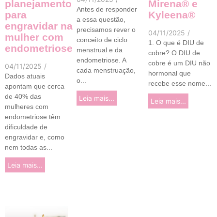
planejamento
Mirena® e
Antes de responder
para
Kyleena®
a essa questão,
engravidar na
precisamos rever o
04/11/2025
/
mulher com
conceito de ciclo
1. O que é DIU de
endometriose
menstrual e da
cobre? O DIU de
endometriose. A
cobre é um DIU não
04/11/2025
/
cada menstruação,
hormonal que
Dados atuais
o...
recebe esse nome...
apontam que cerca
de 40% das
Leia mais...
Leia mais...
mulheres com
endometriose têm
dificuldade de
engravidar e, como
nem todas as...
Leia mais...