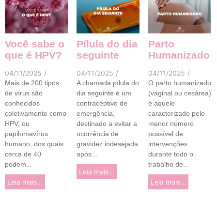
Você sabe o
Pílula do dia
Parto
que é HPV?
seguinte
Humanizado
04/11/2025
/
04/11/2025
/
04/11/2025
/
Mais de 200 tipos
A chamada pílula do
O parto humanizado
de vírus são
dia seguinte é um
(vaginal ou cesárea)
conhecidos
contraceptivo de
é aquele
coletivamente como
emergência,
caracterizado pelo
HPV, ou
destinado a evitar a
menor número
papilomavírus
ocorrência de
possível de
humano, dos quais
gravidez indesejada
intervenções
cerca de 40
após...
durante todo o
podem...
trabalho de...
Leia mais...
Leia mais...
Leia mais...