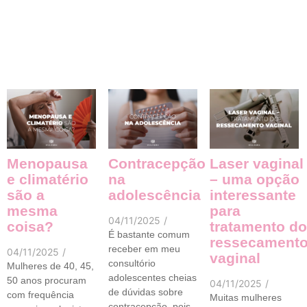
Menopausa
Contracepção
Laser vaginal
e climatério
na
– uma opção
são a
adolescência
interessante
mesma
para
04/11/2025
/
coisa?
tratamento do
É bastante comum
ressecament
receber em meu
04/11/2025
/
vaginal
consultório
Mulheres de 40, 45,
adolescentes cheias
50 anos procuram
04/11/2025
/
de dúvidas sobre
com frequência
Muitas mulheres
contracepção, pois