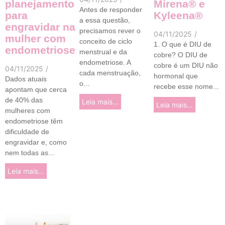
planejamento
Mirena® e
Antes de responder
para
Kyleena®
a essa questão,
engravidar na
precisamos rever o
04/11/2025
/
mulher com
conceito de ciclo
1. O que é DIU de
endometriose
menstrual e da
cobre? O DIU de
endometriose. A
cobre é um DIU não
04/11/2025
/
cada menstruação,
hormonal que
Dados atuais
o...
recebe esse nome...
apontam que cerca
de 40% das
Leia mais...
Leia mais...
mulheres com
endometriose têm
dificuldade de
engravidar e, como
nem todas as...
Leia mais...