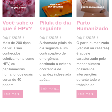
Você sabe o
Pílula do dia
Parto
que é HPV?
seguinte
Humanizado
04/11/2025
/
04/11/2025
/
04/11/2025
/
Mais de 200 tipos
A chamada pílula do
O parto humanizado
de vírus são
dia seguinte é um
(vaginal ou cesárea)
conhecidos
contraceptivo de
é aquele
coletivamente como
emergência,
caracterizado pelo
HPV, ou
destinado a evitar a
menor número
papilomavírus
ocorrência de
possível de
humano, dos quais
gravidez indesejada
intervenções
cerca de 40
após...
durante todo o
podem...
trabalho de...
Leia mais...
Leia mais...
Leia mais...