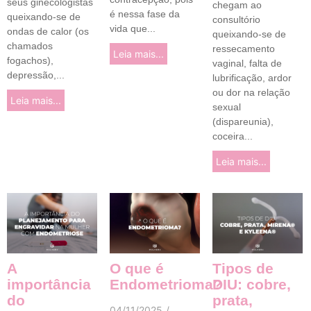
seus ginecologistas
chegam ao
é nessa fase da
queixando-se de
consultório
vida que...
ondas de calor (os
queixando-se de
chamados
ressecamento
Leia mais...
fogachos),
vaginal, falta de
depressão,...
lubrificação, ardor
ou dor na relação
Leia mais...
sexual
(dispareunia),
coceira...
Leia mais...
A
O que é
Tipos de
importância
Endometrioma?
DIU: cobre,
do
prata,
04/11/2025
/