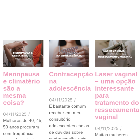
Menopausa
Contracepção
Laser vaginal
e climatério
na
– uma opção
são a
adolescência
interessante
mesma
para
04/11/2025
/
coisa?
tratamento do
É bastante comum
ressecament
receber em meu
04/11/2025
/
vaginal
consultório
Mulheres de 40, 45,
adolescentes cheias
50 anos procuram
04/11/2025
/
de dúvidas sobre
com frequência
Muitas mulheres
contracepção, pois