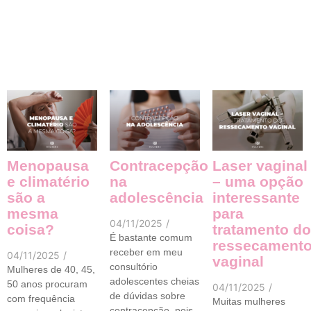
Menopausa
Contracepção
Laser vaginal
e climatério
na
– uma opção
são a
adolescência
interessante
mesma
para
04/11/2025
/
coisa?
tratamento do
É bastante comum
ressecament
receber em meu
04/11/2025
/
vaginal
consultório
Mulheres de 40, 45,
adolescentes cheias
50 anos procuram
04/11/2025
/
de dúvidas sobre
com frequência
Muitas mulheres
contracepção, pois