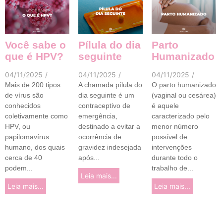
Você sabe o
Pílula do dia
Parto
que é HPV?
seguinte
Humanizado
04/11/2025
/
04/11/2025
/
04/11/2025
/
Mais de 200 tipos
A chamada pílula do
O parto humanizado
de vírus são
dia seguinte é um
(vaginal ou cesárea)
conhecidos
contraceptivo de
é aquele
coletivamente como
emergência,
caracterizado pelo
HPV, ou
destinado a evitar a
menor número
papilomavírus
ocorrência de
possível de
humano, dos quais
gravidez indesejada
intervenções
cerca de 40
após...
durante todo o
podem...
trabalho de...
Leia mais...
Leia mais...
Leia mais...