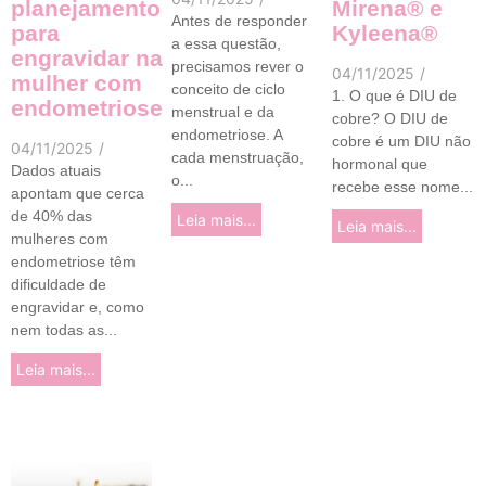
planejamento
Mirena® e
Antes de responder
para
Kyleena®
a essa questão,
engravidar na
precisamos rever o
04/11/2025
/
mulher com
conceito de ciclo
1. O que é DIU de
endometriose
menstrual e da
cobre? O DIU de
endometriose. A
cobre é um DIU não
04/11/2025
/
cada menstruação,
hormonal que
Dados atuais
o...
recebe esse nome...
apontam que cerca
de 40% das
Leia mais...
Leia mais...
mulheres com
endometriose têm
dificuldade de
engravidar e, como
nem todas as...
Leia mais...