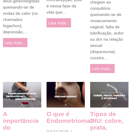
seus ginecologistas
chegam ao
é nessa fase da
queixando-se de
consultório
vida que...
ondas de calor (os
queixando-se de
chamados
ressecamento
Leia mais...
fogachos),
vaginal, falta de
depressão,...
lubrificação, ardor
ou dor na relação
Leia mais...
sexual
(dispareunia),
coceira...
Leia mais...
A
O que é
Tipos de
importância
Endometrioma?
DIU: cobre,
do
prata,
04/11/2025
/